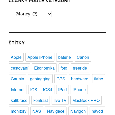
ČLÁNKY PODLE KATEGORIÍ
Články
podle
kategorií
ŠTÍTKY
Apple
Apple iPhone
baterie
Canon
cestování
Ekonomika
foto
freeride
Garmin
geotagging
GPS
hardware
iMac
Internet
iOS
iOS4
iPad
iPhone
kalibrace
kontrast
live TV
MacBook PRO
monitory
NAS
Navigace
Navigon
návod