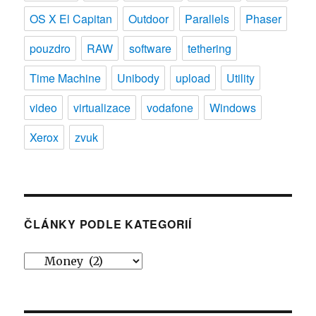
OS X El Capitan
Outdoor
Parallels
Phaser
pouzdro
RAW
software
tethering
Time Machine
Unibody
upload
Utility
video
virtualizace
vodafone
Windows
Xerox
zvuk
ČLÁNKY PODLE KATEGORIÍ
Články
podle
kategorií