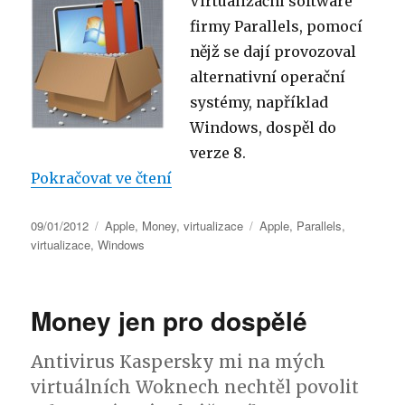
Virtualizační software
firmy Parallels, pomocí
nějž se dají provozoval
alternativní operační
systémy, například
Windows, dospěl do
verze 8.
„Parallels Desktop 8“
Pokračovat ve čtení
Publikováno:
Rubriky:
Štítky:
09/01/2012
Apple
,
Money
,
virtualizace
Apple
,
Parallels
,
virtualizace
,
Windows
Money jen pro dospělé
Antivirus Kaspersky mi na mých
virtuálních Woknech nechtěl povolit