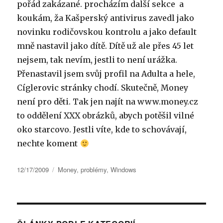
pořád zakázané. procházím další sekce a
koukám, ža Kašperský antivirus zavedl jako
novinku rodičovskou kontrolu a jako default
mně nastavil jako dítě. Dítě už ale přes 45 let
nejsem, tak nevím, jestli to není urážka.
Přenastavil jsem svůj profil na Adulta a hele,
Cíglerovic stránky chodí. Skutečně, Money
není pro děti. Tak jen najít na www.money.cz
to oddělení XXX obrázků, abych potěšil vilné
oko starcovo. Jestli víte, kde to schovávají,
nechte koment
Publikováno:
Rubriky:
12/17/2009
Money
,
problémy
,
Windows