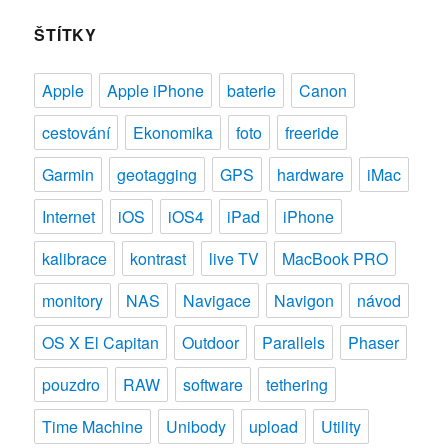
ŠTÍTKY
Apple
Apple iPhone
baterie
Canon
cestování
Ekonomika
foto
freeride
Garmin
geotagging
GPS
hardware
iMac
Internet
iOS
iOS4
iPad
iPhone
kalibrace
kontrast
live TV
MacBook PRO
monitory
NAS
Navigace
Navigon
návod
OS X El Capitan
Outdoor
Parallels
Phaser
pouzdro
RAW
software
tethering
Time Machine
Unibody
upload
Utility